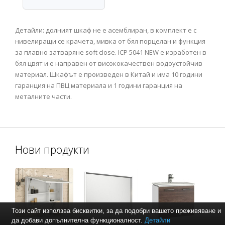
Детайли: долният шкаф не е асемблиран, в комплект е с
нивелиращи се крачета, мивка от бял порцелан и функция
за плавно затваряне soft close. ICP 5041 NEW е изработен в
бял цвят и е направен от висококачествен водоустойчив
материал. Шкафът е произведен в Китай и има 10 години
гаранция на ПВЦ материала и 1 години гаранция на
металните части.
Нови продукти
Този сайт използва бисквитки, за да подобри вашето преживяване и
да добави допълнителна функционалност.
Детайли