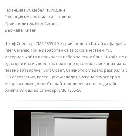
Гаранция PVC мебел: 10 години
Гаранция метални части: 1 година
Производител: Inter Ceramic
Държава: Китай
Шкаф Спенсър ICMC 1355-50 е произведен в Китай от фабрика
Inter Ceramic. Той е изработен от висококачествен PVC
материал, който в прекрасен избор за всяка баня. Шкафът е с
една красива и удобна за ползване вратичка с механизъм за
плавно затваряне "Soft Close". Стилното огледало разпоалга с
LED осветление, което ще съаздаде изискана атмосфера в
мокрото помещение. Създайте модерен и стилен дизайн с
банята Ви с шкаф Спенсър ICMC 1355-50