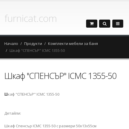
furnicat.com
Начало
Продукти
Комплекти мебели за баня
Шкаф "СПЕНСЪР" ICMC 1355-50
Шкаф "СПЕНСЪР" ICMC 1355-50
каф "СПЕНСЪР" ICMC 1355-50
Ш
Детайли:
Шкаф Спенсър ICMC 1355-50 с размери 50х13х55см