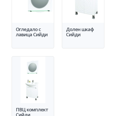
Огледало с
Долен шкаф
лавица Сийди
Сийди
ПВЦ комплект
Сийди