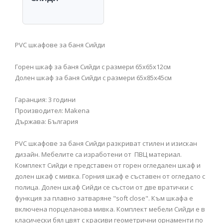
PVC шкафове за баня Сийди
Горен шкаф за баня Сийди с размери 65x65x12см
Долен шкаф за баня Сийди с размери 65x85x45см
Гаранция: 3 години
Производител: Makena
Държава: България
PVC шкафове за баня Сийди разкриват стилен и изискан
дизайн. Мебелите са изработени от ПВЦ материал.
Комплект Сийди е представен от горен огледален шкаф и
долен шкаф с мивка. Горния шкаф е съставен от огледало с
полица. Долен шкаф Сийди се състои от две вратички с
функция за плавно затваряне "soft close". Към шкафа е
включена порцеланова мивка. Комплект мебели Сийди е в
класически бял цвят с красиви геометрични орнаменти по