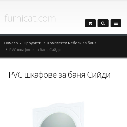
furnicat.com
Начало
Продукти
Комплекти мебели за баня
PVC шкафове за баня Сийди
PVC шкафове за баня Сийди