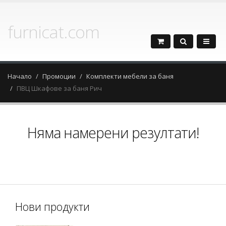
furnicat.com
Начало
Промоции
Комплекти мебели за баня
ПВЦ Шкафове за баня Рич
Няма намерени резултати!
Нови продукти